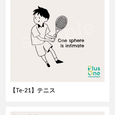
【Te-21】テニス