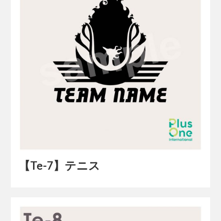
【Te-7】テニス