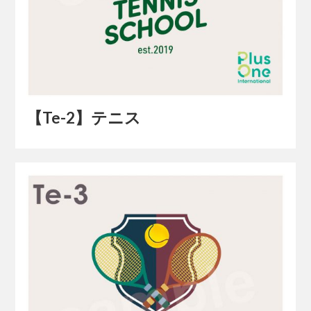
【Te-2】テニス