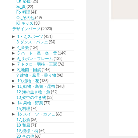
Ch_応援
(25)
Su_夏
(22)
Fo_料理
(41)
Ot_その他
(49)
Ki_キッズ
(30)
デザインパーツ
(2020)
►
1・2_スポーツ
(431)
3_ダンス・バレエ
(54)
►
4_音楽
(134)
►
5_ハート・星・炎・雪
(149)
►
6_リボン・フレーム
(132)
►
7_ドクロ・羽根・王冠
(76)
►
8_地図・国旗
(145)
9_建物・風景・乗り物
(98)
►
10_植物・花
(136)
►
11_動物・鳥類・昆虫
(143)
12_海の生き物・魚
(52)
13_架空の生き物
(32)
►
14_果物・野菜
(77)
15_料理
(74)
►
16_スイーツ・カフェ
(66)
17_お酒
(36)
18_和風
(71)
19_模様・柄
(54)
20_その他
(60)