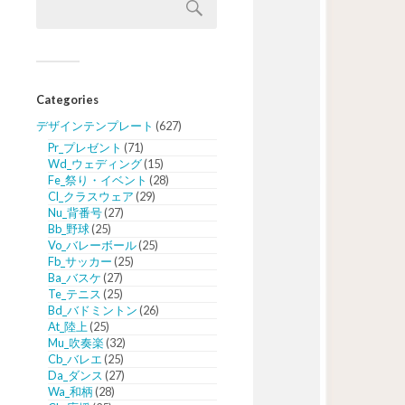
Categories
デザインテンプレート
(627)
Pr_プレゼント
(71)
Wd_ウェディング
(15)
Fe_祭り・イベント
(28)
Cl_クラスウェア
(29)
Nu_背番号
(27)
Bb_野球
(25)
Vo_バレーボール
(25)
Fb_サッカー
(25)
Ba_バスケ
(27)
Te_テニス
(25)
Bd_バドミントン
(26)
At_陸上
(25)
Mu_吹奏楽
(32)
Cb_バレエ
(25)
Da_ダンス
(27)
Wa_和柄
(28)