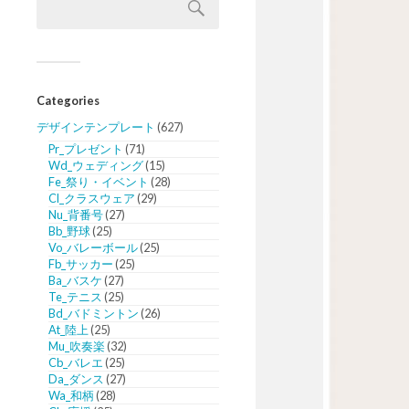
Categories
デザインテンプレート
(627)
Pr_プレゼント
(71)
Wd_ウェディング
(15)
Fe_祭り・イベント
(28)
Cl_クラスウェア
(29)
Nu_背番号
(27)
Bb_野球
(25)
Vo_バレーボール
(25)
Fb_サッカー
(25)
Ba_バスケ
(27)
Te_テニス
(25)
Bd_バドミントン
(26)
At_陸上
(25)
Mu_吹奏楽
(32)
Cb_バレエ
(25)
Da_ダンス
(27)
Wa_和柄
(28)