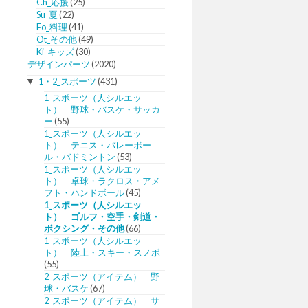
Ch_応援
(25)
Su_夏
(22)
Fo_料理
(41)
Ot_その他
(49)
Ki_キッズ
(30)
デザインパーツ
(2020)
▼
1・2_スポーツ
(431)
1_スポーツ（人シルエッ
ト） 野球・バスケ・サッカ
ー
(55)
1_スポーツ（人シルエッ
ト） テニス・バレーボー
ル・バドミントン
(53)
1_スポーツ（人シルエッ
ト） 卓球・ラクロス・アメ
フト・ハンドボール
(45)
1_スポーツ（人シルエッ
ト） ゴルフ・空手・剣道・
ボクシング・その他
(66)
1_スポーツ（人シルエッ
ト） 陸上・スキー・スノボ
(55)
2_スポーツ（アイテム） 野
球・バスケ
(67)
2_スポーツ（アイテム） サ