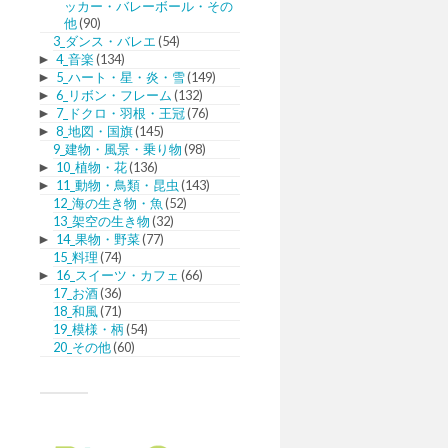
ッカー・バレーボール・その
他
(90)
3_ダンス・バレエ
(54)
►
4_音楽
(134)
►
5_ハート・星・炎・雪
(149)
►
6_リボン・フレーム
(132)
►
7_ドクロ・羽根・王冠
(76)
►
8_地図・国旗
(145)
9_建物・風景・乗り物
(98)
►
10_植物・花
(136)
►
11_動物・鳥類・昆虫
(143)
12_海の生き物・魚
(52)
13_架空の生き物
(32)
►
14_果物・野菜
(77)
15_料理
(74)
►
16_スイーツ・カフェ
(66)
17_お酒
(36)
18_和風
(71)
19_模様・柄
(54)
20_その他
(60)