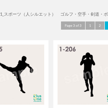
 1_スポーツ（人シルエット） ゴルフ・空手・剣道・
Page 3 of 3
1
2