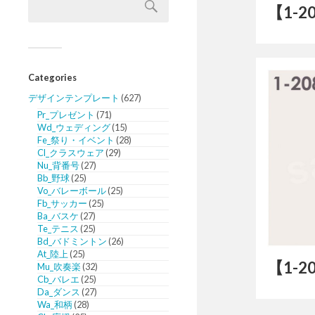
【1-
Categories
デザインテンプレート
(627)
Pr_プレゼント
(71)
Wd_ウェディング
(15)
Fe_祭り・イベント
(28)
Cl_クラスウェア
(29)
Nu_背番号
(27)
Bb_野球
(25)
Vo_バレーボール
(25)
Fb_サッカー
(25)
Ba_バスケ
(27)
Te_テニス
(25)
Bd_バドミントン
(26)
At_陸上
(25)
【1-
Mu_吹奏楽
(32)
Cb_バレエ
(25)
Da_ダンス
(27)
Wa_和柄
(28)