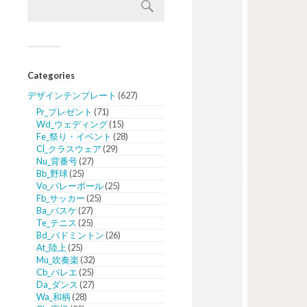
Categories
デザインテンプレート
(627)
Pr_プレゼント
(71)
Wd_ウェディング
(15)
Fe_祭り・イベント
(28)
Cl_クラスウェア
(29)
Nu_背番号
(27)
Bb_野球
(25)
Vo_バレーボール
(25)
Fb_サッカー
(25)
Ba_バスケ
(27)
Te_テニス
(25)
Bd_バドミントン
(26)
At_陸上
(25)
Mu_吹奏楽
(32)
Cb_バレエ
(25)
Da_ダンス
(27)
Wa_和柄
(28)