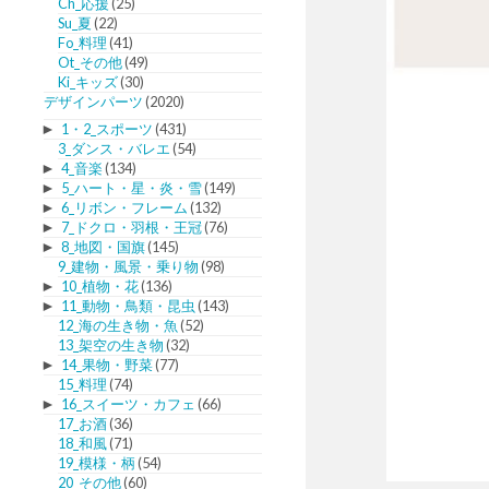
Ch_応援
(25)
Su_夏
(22)
Fo_料理
(41)
Ot_その他
(49)
Ki_キッズ
(30)
デザインパーツ
(2020)
►
1・2_スポーツ
(431)
3_ダンス・バレエ
(54)
►
4_音楽
(134)
►
5_ハート・星・炎・雪
(149)
►
6_リボン・フレーム
(132)
►
7_ドクロ・羽根・王冠
(76)
►
8_地図・国旗
(145)
9_建物・風景・乗り物
(98)
►
10_植物・花
(136)
►
11_動物・鳥類・昆虫
(143)
12_海の生き物・魚
(52)
13_架空の生き物
(32)
►
14_果物・野菜
(77)
15_料理
(74)
►
16_スイーツ・カフェ
(66)
17_お酒
(36)
18_和風
(71)
19_模様・柄
(54)
20_その他
(60)