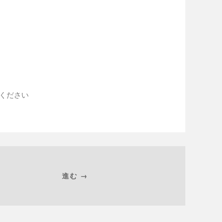
入ください
進む →