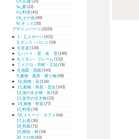
Ch_応援
(25)
Su_夏
(22)
Fo_料理
(41)
Ot_その他
(49)
Ki_キッズ
(30)
デザインパーツ
(2020)
►
1・2_スポーツ
(431)
3_ダンス・バレエ
(54)
►
4_音楽
(134)
►
5_ハート・星・炎・雪
(149)
►
6_リボン・フレーム
(132)
►
7_ドクロ・羽根・王冠
(76)
►
8_地図・国旗
(145)
9_建物・風景・乗り物
(98)
►
10_植物・花
(136)
►
11_動物・鳥類・昆虫
(143)
12_海の生き物・魚
(52)
13_架空の生き物
(32)
►
14_果物・野菜
(77)
15_料理
(74)
►
16_スイーツ・カフェ
(66)
17_お酒
(36)
18_和風
(71)
19_模様・柄
(54)
20_その他
(60)