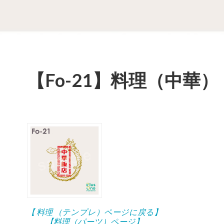
【Fo-21】料理（中華）
【 料理 （テンプレ）ページに戻る】
【料理（パーツ）ページ】