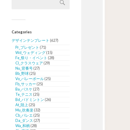
Categories
デザインテンプレート
(627)
Pr_プレゼント
(71)
Wd_ウェディング
(15)
Fe_祭り・イベント
(28)
Cl_クラスウェア
(29)
Nu_背番号
(27)
Bb_野球
(25)
Vo_バレーボール
(25)
Fb_サッカー
(25)
Ba_バスケ
(27)
Te_テニス
(25)
Bd_バドミントン
(26)
At_陸上
(25)
Mu_吹奏楽
(32)
Cb_バレエ
(25)
Da_ダンス
(27)
Wa_和柄
(28)