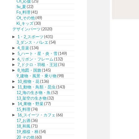
Ch_応援
(25)
Su_夏
(22)
Fo_料理
(41)
Ot_その他
(49)
Ki_キッズ
(30)
デザインパーツ
(2020)
►
1・2_スポーツ
(431)
3_ダンス・バレエ
(54)
►
4_音楽
(134)
►
5_ハート・星・炎・雪
(149)
►
6_リボン・フレーム
(132)
►
7_ドクロ・羽根・王冠
(76)
►
8_地図・国旗
(145)
9_建物・風景・乗り物
(98)
►
10_植物・花
(136)
►
11_動物・鳥類・昆虫
(143)
12_海の生き物・魚
(52)
13_架空の生き物
(32)
►
14_果物・野菜
(77)
15_料理
(74)
►
16_スイーツ・カフェ
(66)
17_お酒
(36)
18_和風
(71)
19_模様・柄
(54)
20_その他
(60)