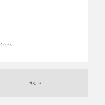
入ください
進む →