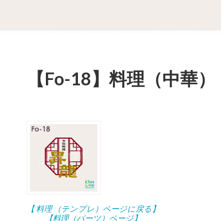
【Fo-18】料理（中華）
【 料理 （テンプレ）ページに戻る】
【料理（パーツ）ページ】