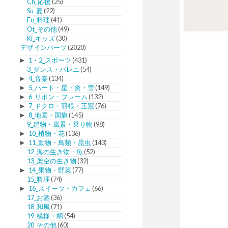
Ch_応援
(25)
Su_夏
(22)
Fo_料理
(41)
Ot_その他
(49)
Ki_キッズ
(30)
デザインパーツ
(2020)
►
1・2_スポーツ
(431)
3_ダンス・バレエ
(54)
►
4_音楽
(134)
►
5_ハート・星・炎・雪
(149)
►
6_リボン・フレーム
(132)
►
7_ドクロ・羽根・王冠
(76)
►
8_地図・国旗
(145)
9_建物・風景・乗り物
(98)
►
10_植物・花
(136)
►
11_動物・鳥類・昆虫
(143)
12_海の生き物・魚
(52)
13_架空の生き物
(32)
►
14_果物・野菜
(77)
15_料理
(74)
►
16_スイーツ・カフェ
(66)
17_お酒
(36)
18_和風
(71)
19_模様・柄
(54)
20_その他
(60)