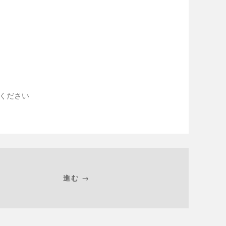
入ください
進む →