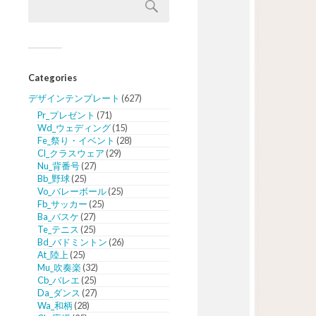
Categories
デザインテンプレート
(627)
Pr_プレゼント
(71)
Wd_ウェディング
(15)
Fe_祭り・イベント
(28)
Cl_クラスウェア
(29)
Nu_背番号
(27)
Bb_野球
(25)
Vo_バレーボール
(25)
Fb_サッカー
(25)
Ba_バスケ
(27)
Te_テニス
(25)
Bd_バドミントン
(26)
At_陸上
(25)
Mu_吹奏楽
(32)
Cb_バレエ
(25)
Da_ダンス
(27)
Wa_和柄
(28)