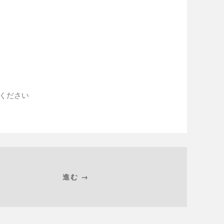
入ください
進む →