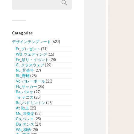
Categories
デザインテンプレート
(627)
Pr_プレゼント
(71)
Wd_ウェディング
(15)
Fe_祭り・イベント
(28)
Cl_クラスウェア
(29)
Nu_背番号
(27)
Bb_野球
(25)
Vo_バレーボール
(25)
Fb_サッカー
(25)
Ba_バスケ
(27)
Te_テニス
(25)
Bd_バドミントン
(26)
At_陸上
(25)
Mu_吹奏楽
(32)
Cb_バレエ
(25)
Da_ダンス
(27)
Wa_和柄
(28)