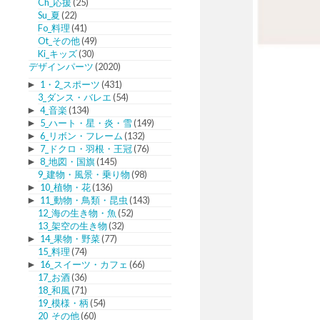
Ch_応援
(25)
Su_夏
(22)
Fo_料理
(41)
Ot_その他
(49)
Ki_キッズ
(30)
デザインパーツ
(2020)
►
1・2_スポーツ
(431)
3_ダンス・バレエ
(54)
►
4_音楽
(134)
►
5_ハート・星・炎・雪
(149)
►
6_リボン・フレーム
(132)
►
7_ドクロ・羽根・王冠
(76)
►
8_地図・国旗
(145)
9_建物・風景・乗り物
(98)
►
10_植物・花
(136)
►
11_動物・鳥類・昆虫
(143)
12_海の生き物・魚
(52)
13_架空の生き物
(32)
►
14_果物・野菜
(77)
15_料理
(74)
►
16_スイーツ・カフェ
(66)
17_お酒
(36)
18_和風
(71)
19_模様・柄
(54)
20_その他
(60)