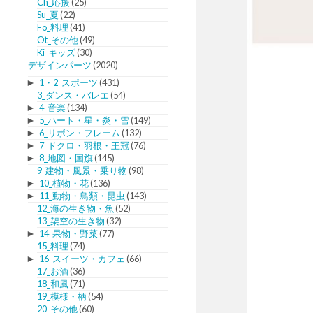
Ch_応援
(25)
Su_夏
(22)
Fo_料理
(41)
Ot_その他
(49)
Ki_キッズ
(30)
デザインパーツ
(2020)
►
1・2_スポーツ
(431)
3_ダンス・バレエ
(54)
►
4_音楽
(134)
►
5_ハート・星・炎・雪
(149)
►
6_リボン・フレーム
(132)
►
7_ドクロ・羽根・王冠
(76)
►
8_地図・国旗
(145)
9_建物・風景・乗り物
(98)
►
10_植物・花
(136)
►
11_動物・鳥類・昆虫
(143)
12_海の生き物・魚
(52)
13_架空の生き物
(32)
►
14_果物・野菜
(77)
15_料理
(74)
►
16_スイーツ・カフェ
(66)
17_お酒
(36)
18_和風
(71)
19_模様・柄
(54)
20_その他
(60)