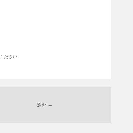
入ください
進む →