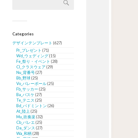
Categories
デザインテンプレート
(627)
Pr_プレゼント
(71)
Wd_ウェディング
(15)
Fe_祭り・イベント
(28)
Cl_クラスウェア
(29)
Nu_背番号
(27)
Bb_野球
(25)
Vo_バレーボール
(25)
Fb_サッカー
(25)
Ba_バスケ
(27)
Te_テニス
(25)
Bd_バドミントン
(26)
At_陸上
(25)
Mu_吹奏楽
(32)
Cb_バレエ
(25)
Da_ダンス
(27)
Wa_和柄
(28)