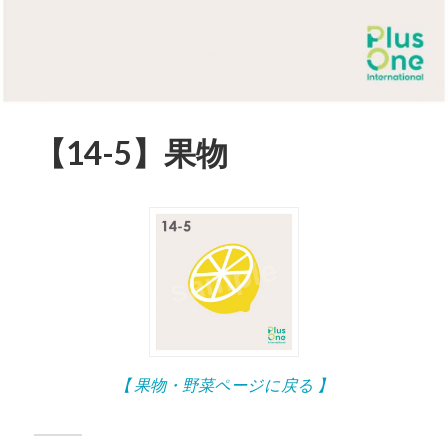
【14-5】果物
【 果物・野菜ページに戻る 】