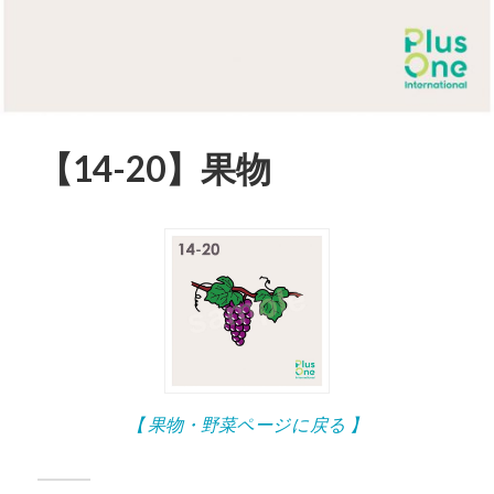
【14-20】果物
【 果物・野菜ページに戻る 】