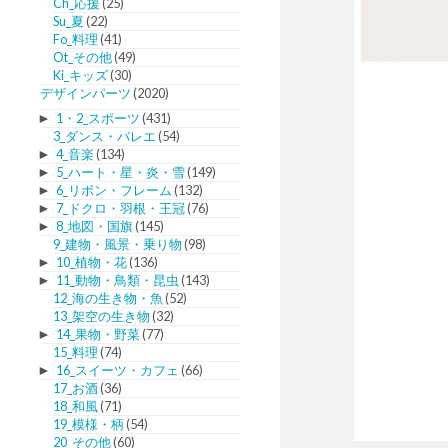
Ch_応援
(25)
Su_夏
(22)
Fo_料理
(41)
Ot_その他
(49)
Ki_キッズ
(30)
デザインパーツ
(2020)
►
1・2_スポーツ
(431)
3_ダンス・バレエ
(54)
►
4_音楽
(134)
►
5_ハート・星・炎・雪
(149)
►
6_リボン・フレーム
(132)
►
7_ドクロ・羽根・王冠
(76)
►
8_地図・国旗
(145)
9_建物・風景・乗り物
(98)
►
10_植物・花
(136)
►
11_動物・鳥類・昆虫
(143)
12_海の生き物・魚
(52)
13_架空の生き物
(32)
►
14_果物・野菜
(77)
15_料理
(74)
►
16_スイーツ・カフェ
(66)
17_お酒
(36)
18_和風
(71)
19_模様・柄
(54)
20_その他
(60)