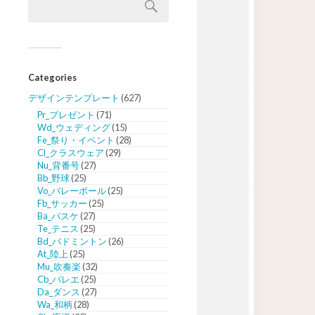
Categories
デザインテンプレート
(627)
Pr_プレゼント
(71)
Wd_ウェディング
(15)
Fe_祭り・イベント
(28)
Cl_クラスウェア
(29)
Nu_背番号
(27)
Bb_野球
(25)
Vo_バレーボール
(25)
Fb_サッカー
(25)
Ba_バスケ
(27)
Te_テニス
(25)
Bd_バドミントン
(26)
At_陸上
(25)
Mu_吹奏楽
(32)
Cb_バレエ
(25)
Da_ダンス
(27)
Wa_和柄
(28)