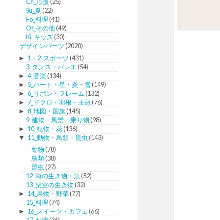
Ch_応援
(25)
Su_夏
(22)
Fo_料理
(41)
Ot_その他
(49)
Ki_キッズ
(30)
デザインパーツ
(2020)
►
1・2_スポーツ
(431)
3_ダンス・バレエ
(54)
►
4_音楽
(134)
►
5_ハート・星・炎・雪
(149)
►
6_リボン・フレーム
(132)
►
7_ドクロ・羽根・王冠
(76)
►
8_地図・国旗
(145)
9_建物・風景・乗り物
(98)
►
10_植物・花
(136)
▼
11_動物・鳥類・昆虫
(143)
動物
(78)
鳥類
(38)
昆虫
(27)
12_海の生き物・魚
(52)
13_架空の生き物
(32)
►
14_果物・野菜
(77)
15_料理
(74)
►
16_スイーツ・カフェ
(66)