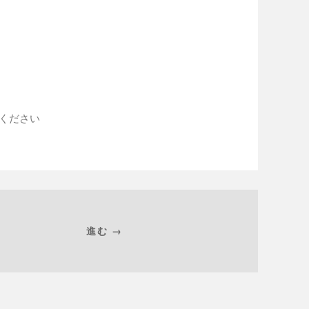
入ください
進む →