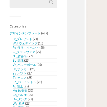
Categories
デザインテンプレート
(627)
Pr_プレゼント
(71)
Wd_ウェディング
(15)
Fe_祭り・イベント
(28)
Cl_クラスウェア
(29)
Nu_背番号
(27)
Bb_野球
(25)
Vo_バレーボール
(25)
Fb_サッカー
(25)
Ba_バスケ
(27)
Te_テニス
(25)
Bd_バドミントン
(26)
At_陸上
(25)
Mu_吹奏楽
(32)
Cb_バレエ
(25)
Da_ダンス
(27)
Wa_和柄
(28)