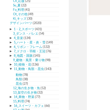
Ch_応援
(25)
Su_夏
(22)
Fo_料理
(41)
Ot_その他
(49)
Ki_キッズ
(30)
デザインパーツ
(2020)
►
1・2_スポーツ
(431)
3_ダンス・バレエ
(54)
►
4_音楽
(134)
►
5_ハート・星・炎・雪
(149)
►
6_リボン・フレーム
(132)
►
7_ドクロ・羽根・王冠
(76)
►
8_地図・国旗
(145)
9_建物・風景・乗り物
(98)
►
10_植物・花
(136)
▼
11_動物・鳥類・昆虫
(143)
動物
(78)
鳥類
(38)
昆虫
(27)
12_海の生き物・魚
(52)
13_架空の生き物
(32)
►
14_果物・野菜
(77)
15_料理
(74)
►
16_スイーツ・カフェ
(66)