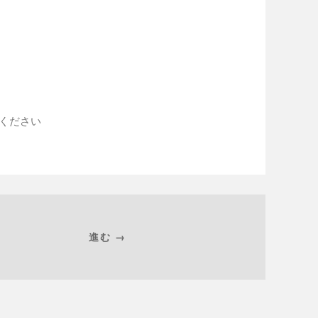
入ください
進む →