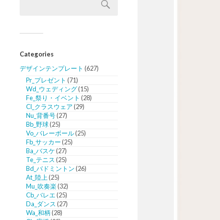
Categories
デザインテンプレート
(627)
Pr_プレゼント
(71)
Wd_ウェディング
(15)
Fe_祭り・イベント
(28)
Cl_クラスウェア
(29)
Nu_背番号
(27)
Bb_野球
(25)
Vo_バレーボール
(25)
Fb_サッカー
(25)
Ba_バスケ
(27)
Te_テニス
(25)
Bd_バドミントン
(26)
At_陸上
(25)
Mu_吹奏楽
(32)
Cb_バレエ
(25)
Da_ダンス
(27)
Wa_和柄
(28)