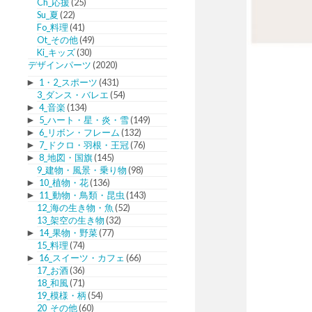
Ch_応援
(25)
Su_夏
(22)
Fo_料理
(41)
Ot_その他
(49)
Ki_キッズ
(30)
デザインパーツ
(2020)
►
1・2_スポーツ
(431)
3_ダンス・バレエ
(54)
►
4_音楽
(134)
►
5_ハート・星・炎・雪
(149)
►
6_リボン・フレーム
(132)
►
7_ドクロ・羽根・王冠
(76)
►
8_地図・国旗
(145)
9_建物・風景・乗り物
(98)
►
10_植物・花
(136)
►
11_動物・鳥類・昆虫
(143)
12_海の生き物・魚
(52)
13_架空の生き物
(32)
►
14_果物・野菜
(77)
15_料理
(74)
►
16_スイーツ・カフェ
(66)
17_お酒
(36)
18_和風
(71)
19_模様・柄
(54)
20_その他
(60)