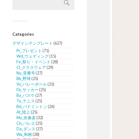
Categories
デザインテンプレート
(627)
Pr_プレゼント
(71)
Wd_ウェディング
(15)
Fe_祭り・イベント
(28)
Cl_クラスウェア
(29)
Nu_背番号
(27)
Bb_野球
(25)
Vo_バレーボール
(25)
Fb_サッカー
(25)
Ba_バスケ
(27)
Te_テニス
(25)
Bd_バドミントン
(26)
At_陸上
(25)
Mu_吹奏楽
(32)
Cb_バレエ
(25)
Da_ダンス
(27)
Wa_和柄
(28)