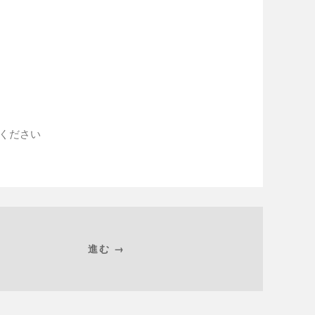
入ください
進む →