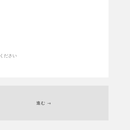
入ください
進む →