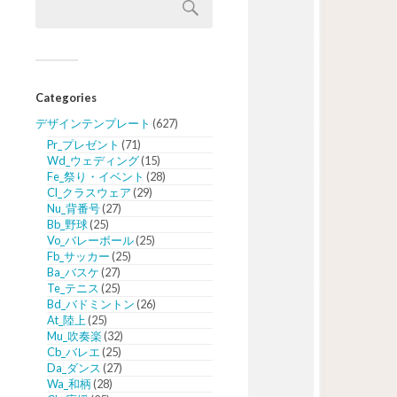
Categories
デザインテンプレート
(627)
Pr_プレゼント
(71)
Wd_ウェディング
(15)
Fe_祭り・イベント
(28)
Cl_クラスウェア
(29)
Nu_背番号
(27)
Bb_野球
(25)
Vo_バレーボール
(25)
Fb_サッカー
(25)
Ba_バスケ
(27)
Te_テニス
(25)
Bd_バドミントン
(26)
At_陸上
(25)
Mu_吹奏楽
(32)
Cb_バレエ
(25)
Da_ダンス
(27)
Wa_和柄
(28)