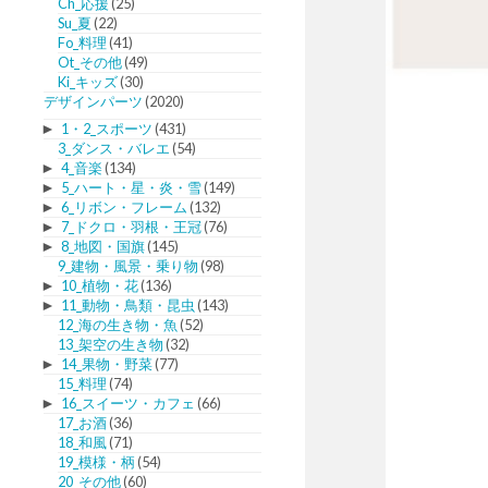
Ch_応援
(25)
Su_夏
(22)
Fo_料理
(41)
Ot_その他
(49)
Ki_キッズ
(30)
デザインパーツ
(2020)
►
1・2_スポーツ
(431)
3_ダンス・バレエ
(54)
►
4_音楽
(134)
►
5_ハート・星・炎・雪
(149)
►
6_リボン・フレーム
(132)
►
7_ドクロ・羽根・王冠
(76)
►
8_地図・国旗
(145)
9_建物・風景・乗り物
(98)
►
10_植物・花
(136)
►
11_動物・鳥類・昆虫
(143)
12_海の生き物・魚
(52)
13_架空の生き物
(32)
►
14_果物・野菜
(77)
15_料理
(74)
►
16_スイーツ・カフェ
(66)
17_お酒
(36)
18_和風
(71)
19_模様・柄
(54)
20_その他
(60)