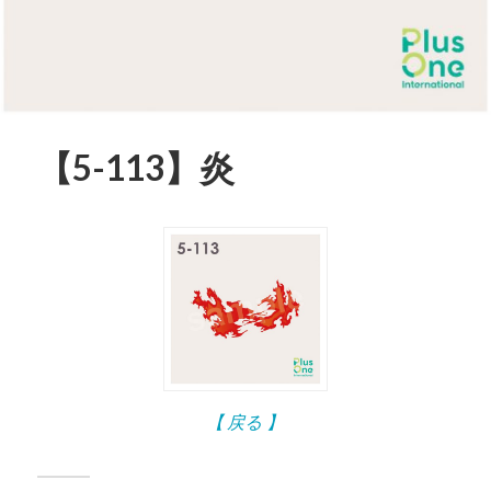
【5-113】炎
【 戻る 】