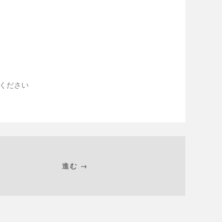
入ください
進む →