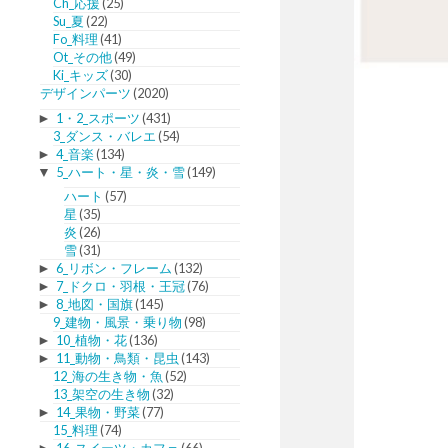
Ch_応援
(25)
Su_夏
(22)
Fo_料理
(41)
Ot_その他
(49)
Ki_キッズ
(30)
デザインパーツ
(2020)
►
1・2_スポーツ
(431)
3_ダンス・バレエ
(54)
►
4_音楽
(134)
▼
5_ハート・星・炎・雪
(149)
ハート
(57)
星
(35)
炎
(26)
雪
(31)
►
6_リボン・フレーム
(132)
►
7_ドクロ・羽根・王冠
(76)
►
8_地図・国旗
(145)
9_建物・風景・乗り物
(98)
►
10_植物・花
(136)
►
11_動物・鳥類・昆虫
(143)
12_海の生き物・魚
(52)
13_架空の生き物
(32)
►
14_果物・野菜
(77)
15_料理
(74)