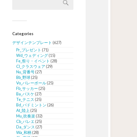
Categories
デザインテンプレート
(627)
Pr_プレゼント
(71)
Wd_ウェディング
(15)
Fe_祭り・イベント
(28)
Cl_クラスウェア
(29)
Nu_背番号
(27)
Bb_野球
(25)
Vo_バレーボール
(25)
Fb_サッカー
(25)
Ba_バスケ
(27)
Te_テニス
(25)
Bd_バドミントン
(26)
At_陸上
(25)
Mu_吹奏楽
(32)
Cb_バレエ
(25)
Da_ダンス
(27)
Wa_和柄
(28)